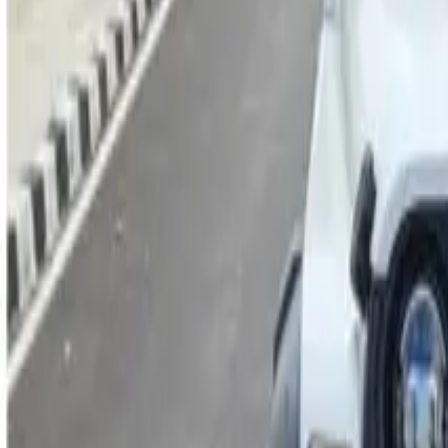
1
/
5